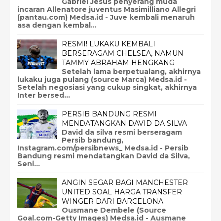
Gabriel Jesus penyerang muda
incaran Allenatore juventus Masimilliano Allegri
(pantau.com) Medsa.id - Juve kembali menaruh
asa dengan kembal...
RESMI! LUKAKU KEMBALI
BERSERAGAM CHELSEA, NAMUN
TAMMY ABRAHAM HENGKANG
Setelah lama berpetualang, akhirnya
lukaku juga pulang (source Marca) Medsa.id -
Setelah negosiasi yang cukup singkat, akhirnya
Inter bersed...
PERSIB BANDUNG RESMI
MENDATANGKAN DAVID DA SILVA
David da silva resmi berseragam
Persib bandung,
Instagram.com/persibnews_ Medsa.id - Persib
Bandung resmi mendatangkan David da Silva,
Seni...
ANGIN SEGAR BAGI MANCHESTER
UNITED SOAL HARGA TRANSFER
WINGER DARI BARCELONA
Ousmane Dembele (Source
Goal.com-Getty Images) Medsa.id - Ausmane