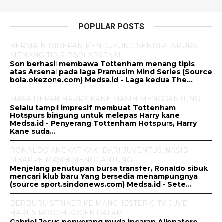
POPULAR POSTS
BERMAIN DIDEPAN PENDUKUNG SENDIRI, SPURS
MENANG TIPIS DARI ARSENAL
Son berhasil membawa Tottenham menang tipis
atas Arsenal pada laga Pramusim Mind Series (Source
bola.okezone.com) Medsa.id - Laga kedua The...
MASA DEPAN HARRY KANE MASIH MENGGANTUNG
Selalu tampil impresif membuat Tottenham
Hotspurs bingung untuk melepas Harry kane
Medsa.id - Penyerang Tottenham Hotspurs, Harry
Kane suda...
RONALDO ANGKAT KAKI DARI JUVENTUS, NASIB
MBAPPE MASIH MENGGANTUNG
Menjelang penutupan bursa transfer, Ronaldo sibuk
mencari klub baru Yang bersedia menampungnya
(source sport.sindonews.com) Medsa.id - Sete...
BERBURU STRIKER KE MANCHESTER CITY, JUVE
HARUS ROGOH KOCEK DALAM
Gabriel Jesus penyerang muda incaran Allenatore