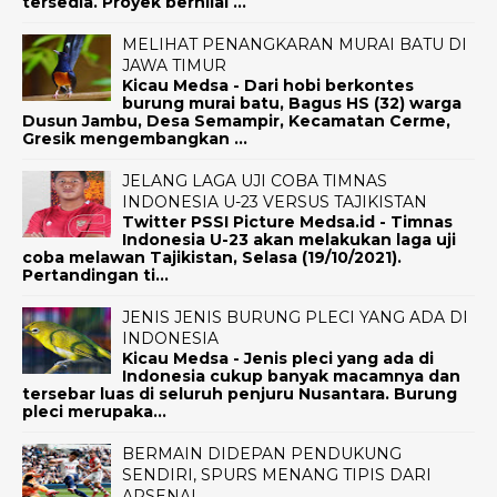
tersedia. Proyek bernilai ...
MELIHAT PENANGKARAN MURAI BATU DI
JAWA TIMUR
Kicau Medsa - Dari hobi berkontes
burung murai batu, Bagus HS (32) warga
Dusun Jambu, Desa Semampir, Kecamatan Cerme,
Gresik mengembangkan ...
JELANG LAGA UJI COBA TIMNAS
INDONESIA U-23 VERSUS TAJIKISTAN
Twitter PSSI Picture Medsa.id - Timnas
Indonesia U-23 akan melakukan laga uji
coba melawan Tajikistan, Selasa (19/10/2021).
Pertandingan ti...
JENIS JENIS BURUNG PLECI YANG ADA DI
INDONESIA
Kicau Medsa - Jenis pleci yang ada di
Indonesia cukup banyak macamnya dan
tersebar luas di seluruh penjuru Nusantara. Burung
pleci merupaka...
BERMAIN DIDEPAN PENDUKUNG
SENDIRI, SPURS MENANG TIPIS DARI
ARSENAL